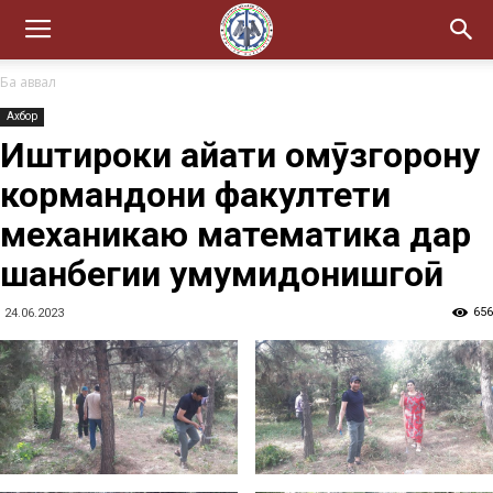
Ба аввал
Ахбор
Иштироки ҳайати омӯзгорону
кормандони факултети
механикаю математика дар
шанбегии умумидонишгоҳӣ
656
24.06.2023