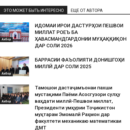
ЭТО МОЖЕТ БЫТЬ ИНТЕРЕСНО
ЕЩЕ ОТ АВТОРА
ИДОМАИ ИҶРОИ ДАСТУРҲОИ ПЕШВОИ
МИЛЛАТ РОҶЕЪ БА
ҲАВАСМАНДГАРДОНИИ МУҲАҚҚИҚОН
Ахбор
ДАР СОЛИ 2026
БАРРАСИИ ФАЪОЛИЯТИ ДОНИШГОҲИ
МИЛЛӢ ДАР СОЛИ 2025
Ахбор
Тамошои дастаҷамъонаи пахши
мустақими Паёми Асосгузори сулҳу
ваҳдати миллӣ-Пешвои миллат,
Ахбор
Президенти Ҷумҳурии Тоҷикистон
муҳтарам Эмомалӣ Раҳмон дар
факултети механикаю математикаи
ДМТ