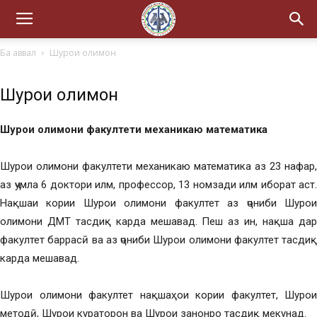
Ба аввал
Шурои олимон
Шурои олимон
Шурои олимони факултети
механикаю математика
Шурои олимони факултети механикаю математика аз 23 нафар,
аз ҷумла 6 доктори илм, профессор, 13 номзади илм иборат аст.
Нақшаи кории Шурои олимони факултет аз ҷониби Шурои
олимони ДМТ тасдиқ карда мешавад. Пеш аз ин, нақша дар
факултет баррасӣ ва аз ҷониби Шурои олимони факултет тасдиқ
карда мешавад.
Шурои олимони факултет нақшаҳои кории факултет, Шурои
методӣ, Шурои кураторон ва Шурои занонро тасдиқ мекунад.