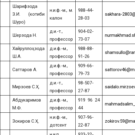
Шарифзода
н.и.ф.-м., м.
988-44-
З.И. (котиби
sakhara-2803@
калон
28-03
Шуро)
д.и.-т.,
904-02-
Шерзода Н.
nurmakhmad.s
профессор
73-07
Хайруллоҳзода
д.и.ф.-м.,
988-88-
shamsullo@ram
Ш.А.
профессор
91-26
д.и.ф.-м.,
909-66-
Саттаров А.
sattorov46@ma
профессор
79-73
д.и.-т.,
98-507-
Мирзоев С.Ҳ.
saidalo.mirzoe
профессор
27-87
Абдукаримов
д.и.ф.-м.,
919 96 24
mahmadsalim_
М.Ф.
профессор
44
н.и.ф.-м.,
907-96-
Зокиров С.Ҳ.
zokirov.59@mai
дотсент
22-87
н.и.п.,
933-32-