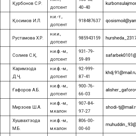
Қурбонов С.Р.
kurbonsulajmo
дотсент
40-40
н.и.-т.,
Қосимов И.Л.
918487637
qosismoil@yan
дотсент
н.и.и.,
Рустамова Х.Р.
985943159
hursheda_2317
дотсент
н.и.ф.-м.,
931-79-
Солиев С.Қ.
safarbek0101@
дотсент
59-89
Каримзода
н.и.ф.-м.,
92-999-
khdj.91@mail.r
Д.Ҷ.
дотсент
87-41
н.и.ф.-м.,
900-76-
Ғафоров А.Б.
alisher_gaforo
дотсент
66-03
н.и.ф.-м.,
907-84-
Мирзоев Ш.А.
shodi-tj@mail.
м.калон
97-27
Хушвахтзода
н.и.ф.-м.,
806-00-
muhuddin_93@m
М.Б.
м.калон
00-60