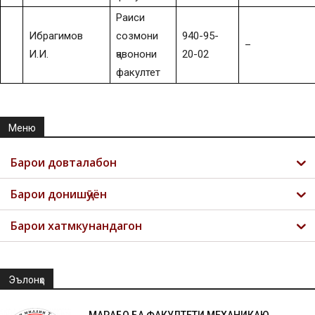
Раиси
Ибрагимов
созмони
940-95-
–
И.И.
ҷавонони
20-02
факултет
Меню
Барои довталабон
Барои донишҷӯён
Барои хатмкунандагон
Эълонҳо