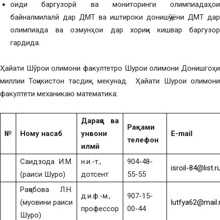
оиди баргузорӣ ва мониторинги олимпиадаҳои
байналмилалӣ дар ДМТ ва иштироки донишҷӯёни ДМТ дар
олимпиада ва озмунҳои дар хориҷи кишвар баргузор
гардида.
Ҳайати Шӯрои олимони факултетро Шурои олимони Донишгоҳи
миллии Тоҷикистон тасдиқ мекунад. Ҳайати Шурои олимони
факултети механикаю математика:
Дараҷа ва
Рақами
№
Ному насаб
унвони
E-mail
телефон
илмӣ
Саидзода И.М.
н.и.-т.,
904-48-
isroil-84@list.r
(раиси Шуро)
дотсент
55-55
Раҷабова Л.Н.
д.и.ф.-м.,
907-15-
(муовини раиси
lutfya62@mail.
профессор
00-44
Шуро)