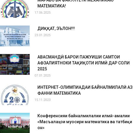
МАРҲАБО БА ФАКУЛТЕТИ МЕХАНИКАЮ
МАТЕМАТИКА!
17.06.2025
ДИҚҚАТ, ЭЪЛОН!!!
23.01.2025
ҲАВАСМАНДӢ БАРОИ ПАЖУҲИШИ САМТҲОИ
АФЗАЛИЯТНОКИ ТАҲҚИҚОТИ ИЛМӢ ДАР СОЛИ
2025
07.01.2025
ИНТЕРНЕТ-ОЛИМПИАДАИ БАЙНАЛМИЛАЛӢ АЗ
ФАННИ МАТЕМАТИКА
15.11.2023
Конференсияи байналмилалии илмӣ-амалии
«Масъалаҳои муосири математика ва татбиқи
он»