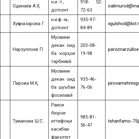
н.и.-т.,
918- 52-
Одинаев А.Ҳ
oalimurod@mai
дотсент
72-63
н.и.ф.-м.,
935-97-
Хуҷаназарова Г.
xgulshod@list.
дотсент
84-89
Муовини
декан оид
203-08-
Нарзуллоев П.
parviznarzull
ба корҳои
19-98
тарбиявӣ.
Муовини
декан оид
935-46-
Пирова М.Қ.
pirovamehrinig
ба шуъбаи
76-06
фосилавӣ
Раиси
бюрои
985-81-
Туманова Ш.С.
иттифоқи
tsharifamo-75
56-47
касабаи
факултет