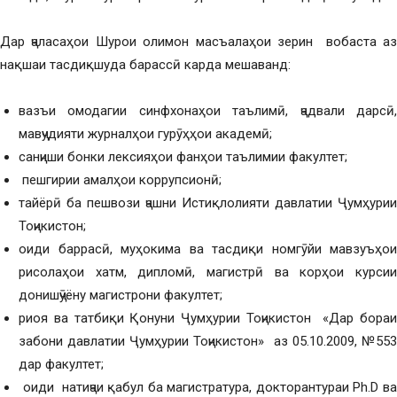
Дар ҷаласаҳои Шурои олимон масъалаҳои зерин вобаста аз
нақшаи тасдиқшуда барассӣ карда мешаванд:
вазъи омодагии синфхонаҳои таълимӣ, ҷадвали дарсӣ,
мавҷудияти журналҳои гурӯҳҳои академӣ;
санҷиши бонки лексияҳои фанҳои таълимии факултет;
пешгирии амалҳои коррупсионӣ;
тайёрӣ ба пешвози ҷашни Истиқлолияти давлатии Ҷумҳурии
Тоҷикистон;
оиди баррасӣ, муҳокима ва тасдиқи номгӯйи мавзуъҳои
рисолаҳои хатм, дипломӣ, магистрӣ ва корҳои курсии
донишҷӯёну магистрони факултет;
риоя ва татбиқи Қонуни Ҷумҳурии Тоҷикистон «Дар бораи
забони давлатии Ҷумҳурии Тоҷикистон» аз 05.10.2009, №553
дар факултет;
оиди натиҷаи қабул ба магистратура, докторантураи Ph.D ва