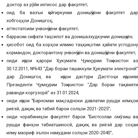
доктор аз рӯйи ихтисос дар факултет;
оид ба вазъи ҷойгиркунии донишҷӯёни факултет дар
хобгоҳҳои Донишгоҳ;
аттестатсияи унвонҷӯёни факултет;
баррасии сифати таҳсилот ва донишазхудкунии донишҷуён;
ҳисобот оид ба корҳои илмию таҳқиқотии ҳайати устодону
кормандон, докторантону унвонҷӯён ва донишҷӯёни факултет;
оиди иҷрои қарори Ҳукумати Ҷумҳурии Тоҷикистон аз
30.12.2011, №643 “Дар бораи ташаккули Ҳукумати электронӣ”
дар Донишгоҳ ва иҷрои дастури Дастгоҳи иҷроияи
Президенти Ҷумҳурии Тоҷикистон “Дар бораи тақвияти
раванди коргузорӣ” аз 31.01.2024,
оиди иҷрои “Барномаи мақсадноки давлатии рушди илмҳои
риёзӣ, дақиқ ва табиӣ барои солҳои 2021-2025”;
оиди чорабиниҳои факултет барои “Бистсолаи омӯзиш ва
рушди фанҳои табиатшиносӣ, дақиқ ва риёзӣ дар соҳаи
илму маориф эълон намудани солҳои 2020-2040”;