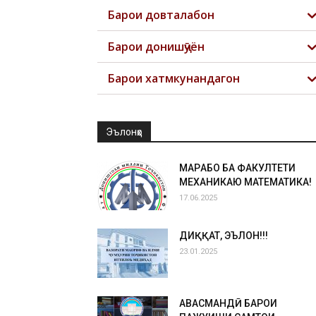
Барои довталабон
Барои донишҷӯён
Барои хатмкунандагон
Эълонҳо
МАРҲАБО БА ФАКУЛТЕТИ
МЕХАНИКАЮ МАТЕМАТИКА!
17.06.2025
ДИҚҚАТ, ЭЪЛОН!!!
23.01.2025
ҲАВАСМАНДӢ БАРОИ