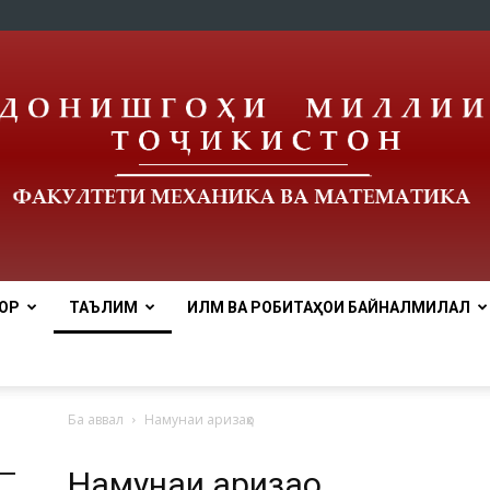
ОР
ТАЪЛИМ
ИЛМ ВА РОБИТАҲОИ БАЙНАЛМИЛАЛӢ
tnu
Ба аввал
Намунаи аризаҳо
Намунаи аризаҳо