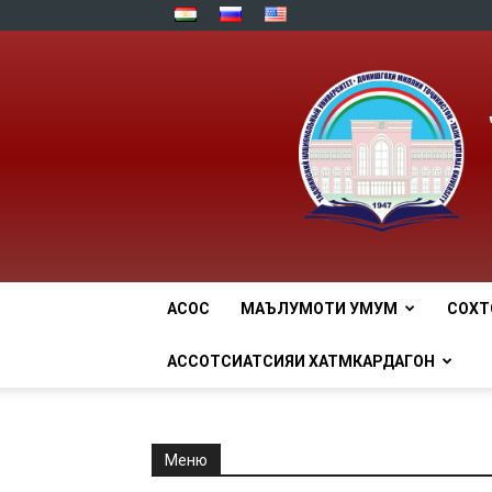
АСОСӢ
МАЪЛУМОТИ УМУМӢ
СОХТ
АССОТСИАТСИЯИ ХАТМКАРДАГОН
Меню