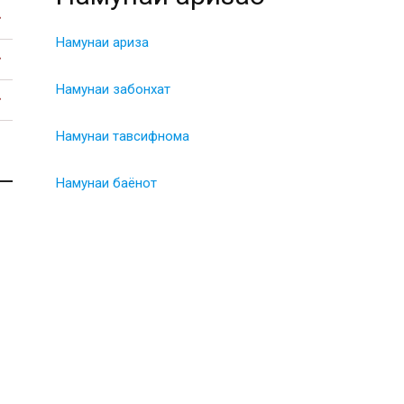
Намунаи ариза
Намунаи забонхат
Намунаи тавсифнома
Намунаи баёнот