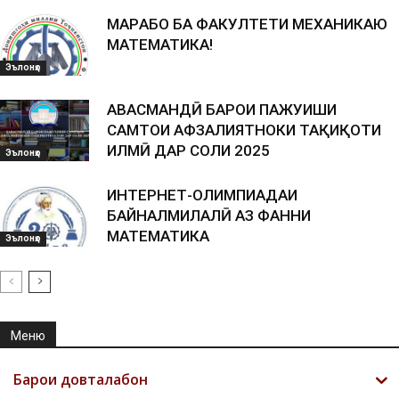
МАРҲАБО БА ФАКУЛТЕТИ МЕХАНИКАЮ
МАТЕМАТИКА!
Эълонҳо
ҲАВАСМАНДӢ БАРОИ ПАЖУҲИШИ
САМТҲОИ АФЗАЛИЯТНОКИ ТАҲҚИҚОТИ
ИЛМӢ ДАР СОЛИ 2025
Эълонҳо
ИНТЕРНЕТ-ОЛИМПИАДАИ
БАЙНАЛМИЛАЛӢ АЗ ФАННИ
МАТЕМАТИКА
Эълонҳо
Меню
Барои довталабон