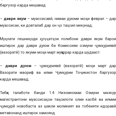
баргузор карда мешавад:
–
даври якум
– муассисавӣ, нимаи дуюми моҳи феврал – да
муассисае, ки довталаб дар он ҷо таҳсил мекунад;
Муҳлати пешниҳоди ҳуҷҷатҳои ғолибони даври якум барои
иштирок дар даври дуюм ба Комиссияи озмуни ҷумҳуриявӣ
(вазоратӣ) то якуми моҳи март муқаррар карда шудааст.
–
даври дуюм
– ҷумҳуриявӣ (вазоратӣ) моҳи март дар
Вазорати маориф ва илми Ҷумҳурии Тоҷикистон баргузор
карда мешавад;
Тибқи талаботи банди 1.4 Низомномаи Озмуни мазкур
магистрантони муассисаҳои таҳсилоти олии касбӣ ва илмии
ҷумҳурӣ новобаста аз шакли моликият ва тобеияти идоравӣ
метавонанд иштирок намоянд.