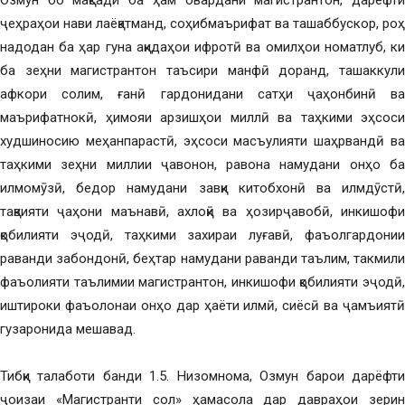
Озмун бо мақсади ба ҳам овардани магистрантон, дарёфти
ҷеҳраҳои нави лаёқатманд, соҳибмаърифат ва ташаббускор, роҳ
надодан ба ҳар гуна ақидаҳои ифротӣ ва омилҳои номатлуб, ки
ба зеҳни магистрантон таъсири манфӣ доранд, ташаккули
афкори солим, ғанӣ гардонидани сатҳи ҷаҳонбинӣ ва
маърифатнокӣ, ҳимояи арзишҳои миллӣ ва таҳкими эҳсоси
худшиносию меҳанпарастӣ, эҳсоси масъулияти шаҳрвандӣ ва
таҳкими зеҳни миллии ҷавонон, равона намудани онҳо ба
илмомӯзӣ, бедор намудани завқи китобхонӣ ва илмдӯстӣ,
тақвияти ҷаҳони маънавӣ, ахлоқӣ ва ҳозирҷавобӣ, инкишофи
қобилияти эҷодӣ, таҳкими захираи луғавӣ, фаъолгардонии
раванди забондонӣ, беҳтар намудани раванди таълим, такмили
фаъолияти таълимии магистрантон, инкишофи қобилияти эҷодӣ,
иштироки фаъолонаи онҳо дар ҳаёти илмӣ, сиёсӣ ва ҷамъиятӣ
гузаронида мешавад.
Тибқи талаботи банди 1.5. Низомнома, Озмун барои дарёфти
ҷоизаи «Магистранти сол» ҳамасола дар давраҳои зерин