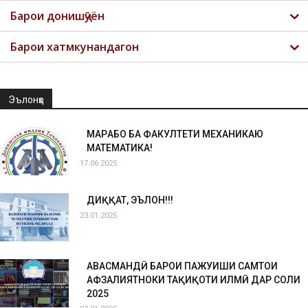
Барои донишҷӯён
Барои хатмкунандагон
Эълонҳо
МАРҲАБО БА ФАКУЛТЕТИ МЕХАНИКАЮ
МАТЕМАТИКА!
17.06.2025
ДИҚҚАТ, ЭЪЛОН!!!
23.01.2025
ҲАВАСМАНДӢ БАРОИ ПАЖУҲИШИ САМТҲОИ
АФЗАЛИЯТНОКИ ТАҲҚИҚОТИ ИЛМӢ ДАР СОЛИ
2025