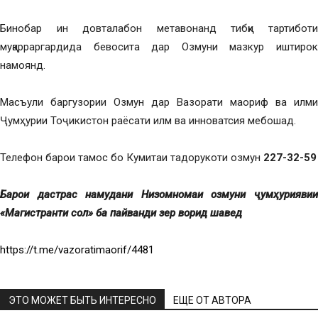
Бинобар ин довталабон метавонанд тибқи тартиботи
муқарраргардида бевосита дар Озмуни мазкур иштирок
намоянд.
Масъули баргузории Озмун дар Вазорати маориф ва илми
Ҷумҳурии Тоҷикистон раёсати илм ва инноватсия мебошад.
Телефон барои тамос бо Кумитаи тадорукоти озмун
227-32-59
Барои дастрас намудани Низомномаи озмуни ҷумҳуриявии
«Магистранти сол» ба пайванди зер ворид шавед
https://t.me/vazoratimaorif/4481
ЭТО МОЖЕТ БЫТЬ ИНТЕРЕСНО
ЕЩЕ ОТ АВТОРА