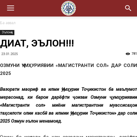
Ба аввал
Эълонҳо
ДИҚҚАТ, ЭЪЛОН!!!
781
23.01.2025
ОЗМУНИ ҶУМҲУРИЯВИИ «МАГИСТРАНТИ СОЛ» ДАР СОЛИ
2025
Вазорати маориф ва илми Ҷумҳурии Тоҷикистон ба маълумот
мерасонад, ки барои дарёфти ҷоизаи Озмуни ҷумҳуриявии
«Магистранти сол» миёни магистрантони муассисаҳои
таҳсилоти олии касбӣ ва илмии Ҷумҳурии Тоҷикистон» дар соли
2025 Озмун эълон менамояд.