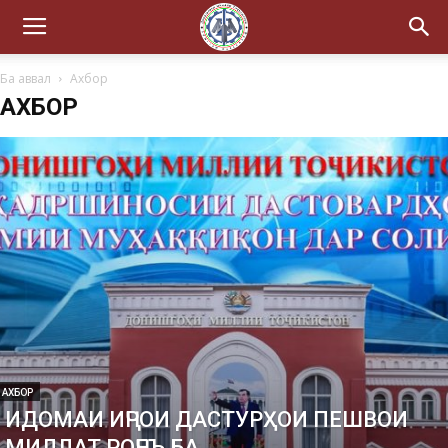
Ба аввал
Ахбор
АХБОР
АХБОР
ИДОМАИ ИҶРОИ ДАСТУРҲОИ ПЕШВОИ
МИЛЛАТ РОҶЕЪ БА