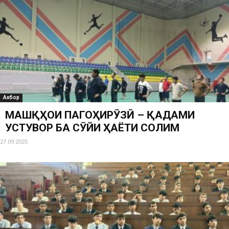
Ахбор
МАШҚҲОИ ПАГОҲИРӮЗӢ – ҚАДАМИ
УСТУВОР БА СӮЙИ ҲАЁТИ СОЛИМ
27.09.2025