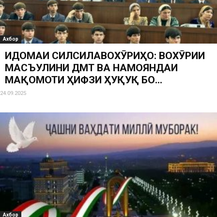
Ахбор
ИДОМАИ СИЛСИЛАВОХӮРИҲО: ВОХӮРИИ
МАСЪУЛИНИ ДМТ ВА НАМОЯНДАИ
МАҚОМОТИ ҲИФЗИ ҲУҚУҚ БО...
24.09.2025
Ахбор