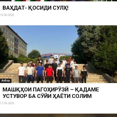
ВАҲДАТ- ҚОСИДИ СУЛҲ!
14.06.2025
Ахбор
МАШҚҲОИ ПАГОҲИРӮЗӢ – ҚАДАМЕ
УСТУВОР БА СӮЙИ ҲАЁТИ СОЛИМ
17.05.2025