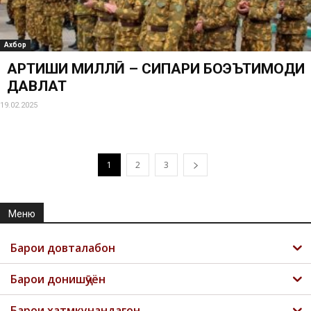
Ахбор
АРТИШИ МИЛЛӢ – СИПАРИ БОЭЪТИМОДИ
ДАВЛАТ
19.02.2025
1
2
3
Меню
Барои довталабон
Барои донишҷӯён
Барои хатмкунандагон