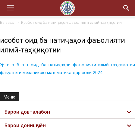
Ба аввал
Ҳисобот оид ба натиҷаҳои фаъолияти илмӣ-таҳқиқотии
Ҳисобот оид ба натиҷаҳои фаъолияти
илмӣ-таҳқиқотии
Ҳ и с о б о т оид ба натиҷаҳои фаъолияти илмӣ-таҳқиқотии
факултети механикаю математика дар соли 2024
Меню
Барои довталабон
Барои донишҷӯён