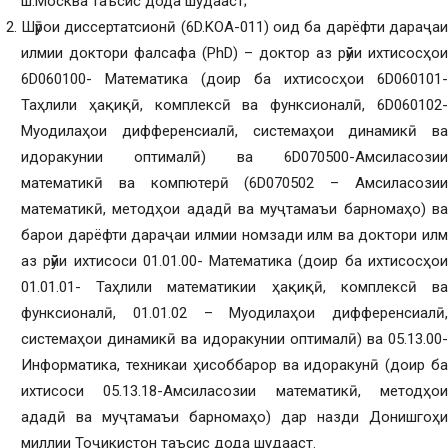
ш.Москва таъсис дода шудааст;
Шӯрои диссертатсионӣ (6D.KOA-011) оид ба дарёфти дараҷаи
илмии доктори фалсафа (PhD) – доктор аз рӯйи ихтисосҳои
6D060100- Математика (доир ба ихтисосҳои 6D060101-
Таҳлили ҳақиқӣ, комплексӣ ва функсионалӣ, 6D060102-
Муодилаҳои дифференсиалӣ, системаҳои динамикӣ ва
идоракунии оптималӣ) ва 6D070500-Амсиласозии
математикӣ ва компютерӣ (6D070502 – Амсиласозии
математикӣ, методҳои ададӣ ва муҷтамаъи барномаҳо) ва
барои дарёфти дараҷаи илмии номзади илм ва доктори илм
аз рӯйи ихтисоси 01.01.00- Математика (доир ба ихтисосҳои
01.01.01- Таҳлили математикии ҳақиқӣ, комплексӣ ва
функсионалӣ, 01.01.02 – Муодилаҳои дифференсиалӣ,
системаҳои динамикӣ ва идоракунии оптималӣ) ва 05.13.00-
Информатика, техникаи ҳисоббарор ва идоракунӣ (доир ба
ихтисоси 05.13.18-Амсиласозии математикӣ, методҳои
ададӣ ва муҷтамаъи барномаҳо) дар назди Донишгоҳи
миллии Тоҷикистон таъсис дода шудааст.