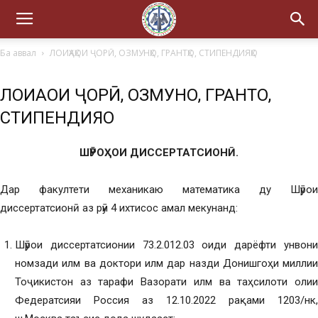
Ба аввал
ЛОИҲАҲОИ ҶОРӢ, ОЗМУНҲО, ГРАНТҲО, СТИПЕНДИЯҲО
ЛОИҲАҲОИ ҶОРӢ, ОЗМУНҲО, ГРАНТҲО,
СТИПЕНДИЯҲО
ШӮРОҲОИ ДИССЕРТАТСИОНӢ.
Дар факултети механикаю математика ду Шӯрои
диссертатсионӣ аз рӯи 4 ихтисос амал мекунанд:
Шӯрои диссертатсионии 73.2.012.03 оиди дарёфти унвони
номзади илм ва доктори илм дар назди Донишгоҳи миллии
Тоҷикистон аз тарафи Вазорати илм ва таҳсилоти олии
Федератсияи Россия аз 12.10.2022 рақами 1203/нк,