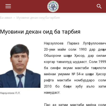
Ба аввал
Муовини декан оид ба тарбия
Муовини декан оид ба тарбия
Нарзуллоев Парвиз Лутфуллоевич
20-уми майи соли 1993 дар деҳаи
Обшорони шаҳри Ҳисор, дар оилаи
коргар таваллуд шудааст. Соли 1999
ба синфи якуми мактаби таҳсилоти
миёнаи умумии №54-и шаҳри Ҳисор
рафта мактаби номбурдаро соли
2010 бо баҳои хубу аъло хатм
намудаст.
Нарзуллоев П.Л.
Пас аз хатми мактаби миёна соли