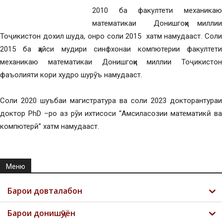
2010 ба факултети механикаю
математикаи Донишгоҳи миллии
Тоҷикистон дохил шуда, онро соли 2015 хатм намудааст. Соли
2015 ба ҳайси мудири синфхонаи компютерии факултети
механикаю математикаи Донишгоҳи миллии Тоҷикистон
фаъолияти кори худро шурӯъ намудааст.
Соли 2020 шуъбаи магистратура ва соли 2023 докторантураи
доктор PhD –ро аз рӯи ихтисоси “Амсиласозии математикӣ ва
компютерӣ” хатм намудааст.
Меню
Барои довталабон
Барои донишҷӯён