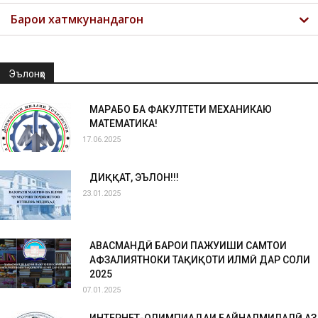
Барои хатмкунандагон
Эълонҳо
МАРҲАБО БА ФАКУЛТЕТИ МЕХАНИКАЮ
МАТЕМАТИКА!
17.06.2025
ДИҚҚАТ, ЭЪЛОН!!!
23.01.2025
ҲАВАСМАНДӢ БАРОИ ПАЖУҲИШИ САМТҲОИ
АФЗАЛИЯТНОКИ ТАҲҚИҚОТИ ИЛМӢ ДАР СОЛИ
2025
07.01.2025