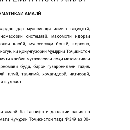
ЕМАТИКАИ АМАЛӢ
ардан дар муассисаҳои илмию таҳқиқотӣ,
арномасозии системавӣ, мақомоти идораи
олии касбӣ, муассисаҳои бонкӣ, корхона,
ногун, ки қонунгузории Ҷумҳурии Тоҷикистон
ияти касбии мутахассиси соҳаи математикаи
арномавӣ буда, барои гузаронидани таҳлил,
лӣ, илмӣ, таълимӣ, хоҷагидорӣ, иқтисодӣ,
нӣ шудааст.
каи амалӣ ба Таснифоти давлатии равия ва
мати Ҷумҳурии Тоҷикистон таҳти №349 аз 30-