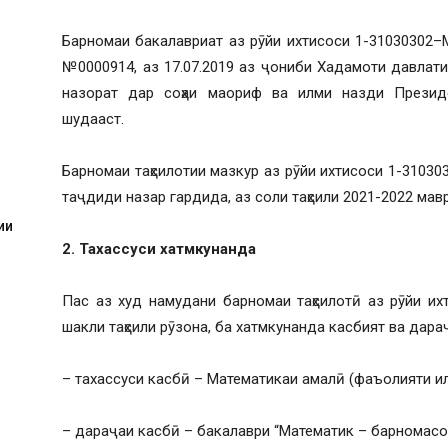
Барномаи бакалавриат аз рӯйи ихтисоси 1-31030302
№0000914, аз 17.07.2019 аз ҷониби Хадамоти давлатии
назорат дар соҳаи маориф ва илми назди Президе
шудааст.
Барномаи таҳсилотии мазкур аз рӯйи ихтисоси 1-31030
таҷдиди назар гардида, аз соли таҳсили 2021-2022 ма
ии
2. Тахассуси хатмкунанда
Пас аз худ намудани барномаи таҳсилотӣ аз рӯйи и
шакли таҳсили рӯзона, ба хатмкунанда касбият ва дар
– тахассуси касбӣ – Математикаи амалӣ (фаъолияти и
– дараҷаи касбӣ – бакалаври “Математик – барномасо