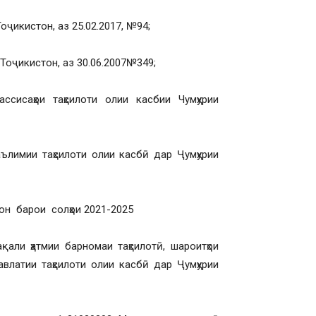
оҷикистон, аз 25.02.2017, №94;
 Тоҷикистон, аз 30.06.2007№349;
исаҳои таҳсилоти олии касбии Чумҳурии
ълимии таҳсилоти олии касбӣ дар Ҷумҳурии
он барои солҳои 2021-2025
али ҳатмии барномаи таҳсилотӣ, шароитҳои
авлатии таҳсилоти олии касбӣ дар Ҷумҳурии