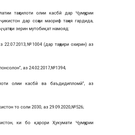
тии таҳсилоти олии касбӣ дар Ҷумҳурии
оҷикистон дар соҳаи маориф таҳия гардида,
ҷҷатҳои зерин мутобиқат намояд:
 22.07.2013,№1004 (дар таҳрири охирин) аз
лонсолон”, аз 24.02.2017,№1394;
илоти олии касбӣ ва баъдидипломӣ”, аз
истон то соли 2030, аз 29.09.2020,№526;
истон, ки бо қарори Ҳукумати Ҷумҳурии