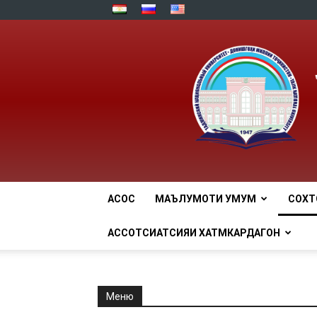
АСОСӢ
МАЪЛУМОТИ УМУМӢ
СОХТ
АССОТСИАТСИЯИ ХАТМКАРДАГОН
Меню