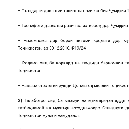
– Стандарти давлатии таҳсилоти олии касбии Ҷумҳурии Т
– Таснифоти давлатии равия ва ихтисосҳо дар Ҷумҳурии
– Низомнома дар бораи низоми кредитӣ дар муасс
Тоҷикистон, аз 30.12.2016,№19/24;
– Роҳнамо оид ба коркард ва таҷдиди барномаҳои та
Тоҷикистон.
– Нақшаи стратегии рушди Донишгоҳи миллии Тоҷикист
2)
Талаботро оид ба мазмун ва мундариҷаи ҳадди ақ
татбиқнамоӣ ва муҳлатҳои азхуднамоиро Стандарти д
Тоҷикистон муайян намудааст.