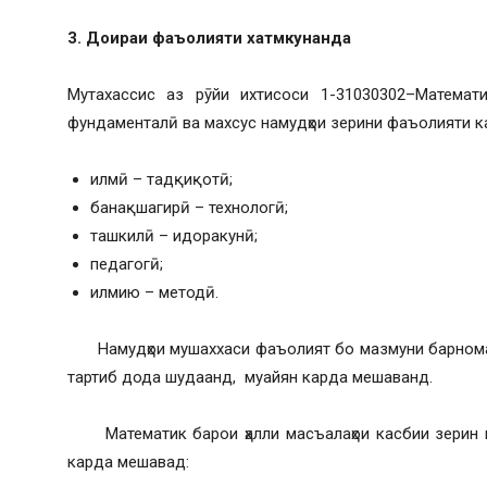
3.
Доираи фаъолияти хатмкунанда
Мутахассис аз рӯйи ихтисоси 1-31030302–Математ
фундаменталӣ ва махсус намудҳои зерини фаъолияти к
илмӣ – тадқиқотӣ;
банақшагирӣ – технологӣ;
ташкилӣ – идоракунӣ;
педагогӣ;
илмию – методӣ.
Намудҳои мушаххаси фаъолият бо мазмуни барномаҳо
тартиб дода шудаанд, муайян карда мешаванд.
Математик барои ҳалли масъалаҳои касбии зерин в
карда мешавад: