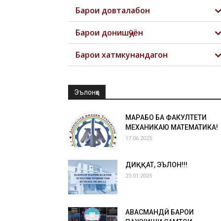
Барои довталабон
Барои донишҷӯён
Барои хатмкунандагон
Эълонҳо
МАРҲАБО БА ФАКУЛТЕТИ
МЕХАНИКАЮ МАТЕМАТИКА!
17.06.2025
ДИҚҚАТ, ЭЪЛОН!!!
23.01.2025
ҲАВАСМАНДӢ БАРОИ