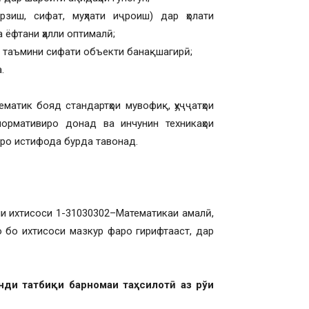
рзиш, сифат, муҳлати иҷроиш) дар ҳолати
 ёфтани ҳалли оптималӣ;
ии таъмини сифати объекти банақшагирӣ;
.
матик бояд стандартҳои мувофиқ, ҳуҷҷатҳои
ормативиро донад ва инчунин техникаҳои
аро истифода бурда тавонад.
хтисоси 1-31030302–Математикаи амалӣ,
о бо ихтисоси мазкур фаро гирифтааст, дар
нди татбиқи барномаи таҳсилотӣ аз рўи