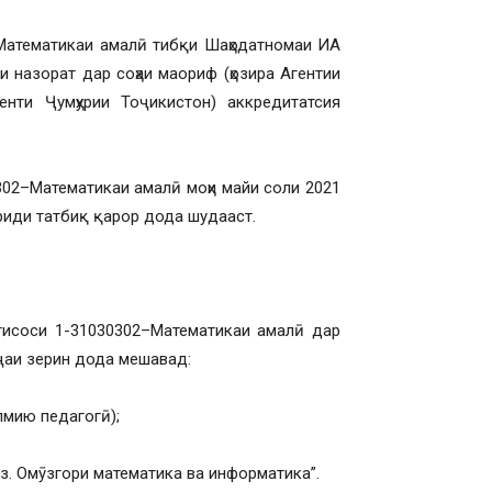
–Математикаи амалӣ тибқи Шаҳодатномаи ИА
 назорат дар соҳаи маориф (ҳозира Агентии
нти Ҷумҳурии Тоҷикистон) аккредитатсия
302–Математикаи амалӣ моҳи майи соли 2021
вриди татбиқ қарор дода шудааст.
хтисоси 1-31030302–Математикаи амалӣ дар
аҷаи зерин дода мешавад:
лмию педагогӣ);
з. Омӯзгори математика ва информатика”.