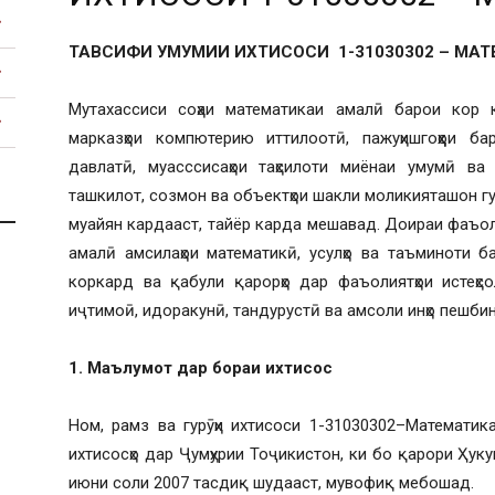
ТАВСИФИ УМУМИИ ИХТИСОСИ 1-31030302 – МАТ
Мутахассиси соҳаи математикаи амалӣ барои кор к
марказҳои компютерию иттилоотӣ, пажуҳишгоҳҳои б
давлатӣ, муасссисаҳои таҳсилоти миёнаи умумӣ ва 
ташкилот, созмон ва объектҳои шакли моликияташон гу
муайян кардааст, тайёр карда мешавад. Доираи фаъол
амалӣ амсилаҳои математикӣ, усулҳо ва таъминоти б
коркард ва қабули қарорҳо дар фаъолиятҳои истеҳсо
иҷтимоӣ, идоракунӣ, тандурустӣ ва амсоли инҳо пешби
1. Маълумот дар бораи ихтисос
Ном, рамз ва гурӯҳи ихтисоси 1-31030302–Математи
ихтисосҳо дар Ҷумҳурии Тоҷикистон, ки бо қарори Ҳуку
июни соли 2007 тасдиқ шудааст, мувофиқ мебошад.