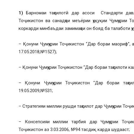
1)
Барномаи таҳсилотӣ дар асоси Стандарти давла
Тоҷикистон ва санадҳои меъёрии ҳуқуқии Ҷумҳурии Т
коркарди минбаъдаи замимаҳои он бояд ба талаботи ҳу
– Қонуни Ҷумҳурии Тоҷикистон “Дар бораи маориф”, аз
17.05.2018,№1527);
– Қонуни Ҷумҳурии Тоҷикистон “Дар бораи таҳсилоти ка
– Қонуни Ҷумҳурии Тоҷикистон “Дар бораи таҳс
19.05.2009,№531;
– Стратегияи миллии рушди таҳсилот дар Ҷумҳурии Тоҷик
– Консепсияи миллии тарбия дар Ҷумҳурии Тоҷик
Тоҷикистон аз 3.03.2006, №94 тасдиқ карда шудааст;