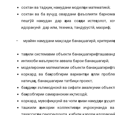
сохтан ва тадқиқ намудани моделҳои математикӣ;
сохтан ва ба вуҷуд овардани фаъолияти барномавӣ
пешгӯӣ намудан дар ҳама соҳаҳои истеҳсолот, х
идоракунӣ дар илм, техника, тандурустӣ, маориф;
– муайян намудани мақсади банақшагирӣ, критерияҳои
таҳлили системавии объекти банақшагирифташаванда
интихоби маълумоти аввала барои банақшагирӣ;
моделиронии математикии объекти банақшагирифт
коркард ва баҳисобгирии вариантҳои ҳалли пробле
натиҷаҳо, банақшагирии татбиқи проект;
баҳодиҳии эътимоднокӣ ва сифати амалкунии объек
баҳисобгирии самаранокии иқтисодӣ;
коркард, мувофиқкунӣ ва чопи ҳамаи намудҳои ҳуҷҷат
ташкили ҳамкории коллективҳои иҷрокунанда ва
тахассусҳои гуногундошта, қабули қарори идоракунӣ