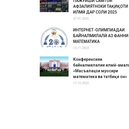
ПАЖУҲИШИ САМТҲОИ
АФЗАЛИЯТНОКИ ТАҲҚИҚОТИ
ИЛМӢ ДАР СОЛИ 2025
07.01.2025
ИНТЕРНЕТ-ОЛИМПИАДАИ
БАЙНАЛМИЛАЛӢ АЗ ФАННИ
МАТЕМАТИКА
15.11.2023
Конференсияи
байналмилалии илмӣ-амал
«Масъалаҳои муосири
математика ва татбиқи он»
17.10.2022