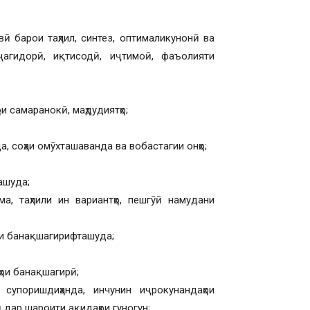
 барои таҳлил, синтез, оптималикунонӣ ва
оҷагидорӣ, иқтисодӣ, иҷтимоӣ, фаъолияти
 самаранокӣ, маҳдудиятҳо;
, соҳаи омӯхташаванда ва вобастагии онҳо;
ашуда;
ма, таҳлили ин вариантҳо, пешгӯӣ намудани
ти банақшагирифташуда;
ҳои банақшагирӣ;
 супоришдиҳанда, инчунин иҷрокунандаҳои
 дар шароити ақидаҳои гуногун;