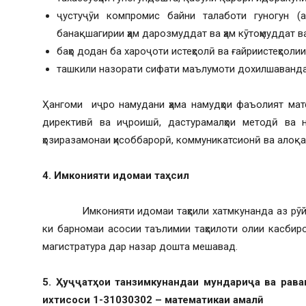
ҷустуҷӯи компромис байни талаботи гуногун (а
банақшагирии ҳам дарозмуддат ва ҳам кӯтоҳмуддат ва
баҳо додан ба хароҷоти истеҳсолӣ ва ғайриистеҳсол
ташкили назорати сифати маълумоти дохилшаванда
Ҳангоми иҷро намудани ҳама намудҳои фаъолият мате
директивӣ ва иҷроишӣ, дастурамалҳои методӣ ва н
ҳозиразамонаи ҳисоббарорӣ, коммуникатсионӣ ва алоқ
4.
Имконияти идомаи таҳсил
Имконияти идомаи таҳсили хатмкунанда аз рӯйи и
ки барномаи асосии таълимии таҳсилоти олии касбир
магистратура дар назар дошта мешавад.
5. Ҳуҷҷатҳои танзимкунандаи мундариҷа ва рава
ихтисоси 1-31030302 – математикаи амалӣ