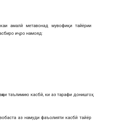
икаи амалӣ метавонад мувофиқи тайёрии
асбиро иҷро намояд:
и таълимию касбӣ, ки аз тарафи донишгоҳ
обаста аз намуди фаъолияти касбӣ таӣёр