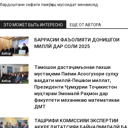
бардоштани сифати пажӯҳиш мусоидат менамояд.
ЭТО МОЖЕТ БЫТЬ ИНТЕРЕСНО
ЕЩЕ ОТ АВТОРА
БАРРАСИИ ФАЪОЛИЯТИ ДОНИШГОҲИ
МИЛЛӢ ДАР СОЛИ 2025
Ахбор
Тамошои дастаҷамъонаи пахши
мустақими Паёми Асосгузори сулҳу
ваҳдати миллӣ-Пешвои миллат,
Ахбор
Президенти Ҷумҳурии Тоҷикистон
муҳтарам Эмомалӣ Раҳмон дар
факултети механикаю математикаи
ДМТ
ТАШРИФИ КОМИССИЯИ ЭКСПЕРТИИ
АККРЕДИТАТСИЯИ БАЙНАЛМИЛАЛӢ БА