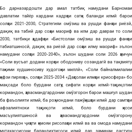
Бо дарназардошти дар амал татбиқ намудани Барномаи
давлатии тайёр кардани кадрҳои сатҳи баланди илмӣ барои
солҳои 2021-2030, Стратегияи омӯзиш ва рушди фанҳои риёзӣ,
дақиқ ва табиӣ дар соҳаи маориф ва илм дар давраи то соли
2030, татбиқи ҳадафҳои «Бистсолаи омӯзиш ва рушди фанҳои
табиатшиносӣ, дақиқ ва риёзӣ дар соҳаи илму маориф» эълон
намудани солҳои 2020-2040», эълон шудани соли 2026 ҳамчун
«Соли вусъат додани корҳои ободониву созандагӣ ва тақвияту
таҳкими худшиносиву худогоҳии миллӣ», «Соли байналмилалии
ҳифзи пиряхҳо», солҳои 2025-2034 «Даҳсолаи илмҳои криосфера» бо
мақсади боло бурдани сатҳу сифати корҳои илмӣ-таҳқиқотии
кормандон, ҳавасмандгардонии омӯзгорон барои машғул шудан
ба фаъолияти илмӣ, ба роҳ мондани пажӯҳишҳои илмӣ дар самтҳои
афзалиятноки таҳқиқоти илмӣ, боло бурдани ҳисси
масъулиятшиносӣ ва ҳавасмандгардонии омӯзгорону
кормандон ҷиҳати ҳимояи рисолаҳои илмӣ ва ва омода намудани
мутахассисони баландихтисоси илмӣ дар заминаи дастуру