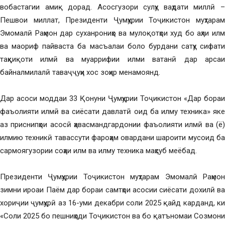
вобастагии амиқ дорад. Асосгузори сулҳу ваҳдати миллӣ –
Пешвои миллат, Президенти Ҷумҳурии Тоҷикистон муҳтарам
Эмомалӣ Раҳмон дар суханрониҳо ва мулоқотҳои худ бо аҳли илм
ва маориф пайваста ба масъалаи боло бурдани сатҳу сифати
таҳқиқоти илмӣ ва муаррифии илми ватанӣ дар арсаи
байналмилалӣ таваҷҷуҳи хос зоҳир менамоянд.
Дар асоси моддаи 33 Қонуни Ҷумҳурии Тоҷикистон «Дар бораи
фаъолияти илмӣ ва сиёсати давлатӣ оид ба илму техника» яке
аз приснипҳои асосӣ ҳавасмандгардонии фаъолияти илмӣ ва (ё)
илмию техникӣ тавассути фароҳам овардани шароити мусоид ба
сармоягузории соҳаи илм ва илму техника маҳсуб меёбад.
Президенти Ҷумҳурии Тоҷикистон муҳтарам Эмомалӣ Раҳмон
зимни ироаи Паём дар бораи самтҳои асосии сиёсати дохилӣ ва
хориҷии ҷумҳурӣ аз 16-уми декабри соли 2025 қайд карданд, ки
«Соли 2025 бо пешниҳоди Тоҷикистон ва бо қатъномаи Созмони