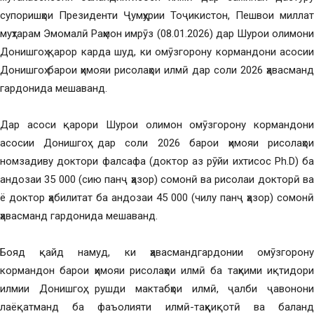
супоришҳои Президенти Ҷумҳурии Тоҷикистон, Пешвои миллат
муҳтарам Эмомалӣ Раҳмон имрӯз (08.01.2026) дар Шурои олимони
Донишгоҳ қарор карда шуд, ки омӯзгорону кормандони асосии
Донишгоҳ барои ҳимояи рисолаҳои илмӣ дар соли 2026 ҳавасманд
гардонида мешаванд.
Дар асоси қарори Шурои олимон омӯзгорону кормандони
асосии Донишгоҳ дар соли 2026 барои ҳимояи рисолаҳои
номзадиву доктори фалсафа (доктор аз рӯйи ихтисос Ph.D) ба
андозаи 35 000 (сию панҷ ҳазор) сомонӣ ва рисолаи докторӣ ва
ё доктор ҳабилитат ба андозаи 45 000 (чилу панҷ ҳазор) сомонӣ
ҳавасманд гардонида мешаванд.
Бояд қайд намуд, ки ҳавасмандгардонии омӯзгорону
кормандон барои ҳимояи рисолаҳои илмӣ ба таҳкими иқтидори
илмии Донишгоҳ, рушди мактабҳои илмӣ, ҷалби ҷавонони
лаёқатманд ба фаъолияти илмӣ-таҳқиқотӣ ва баланд