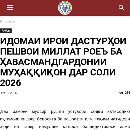
Ба аввал
Ахбор
ИДОМАИ ИҶРОИ ДАСТУРҲОИ
ПЕШВОИ МИЛЛАТ РОҶЕЪ БА
ҲАВАСМАНДГАРДОНИИ
МУҲАҚҚИҚОН ДАР СОЛИ
2026
236
09.01.2026
Дар замони муосир рушди устувори соҳаҳои иқтисодию
иҷтимоии кишвар бевосита ба пешрафти илм, таҳкими иқтидори
зеҳнӣ ва тайёр намудани кадрҳои баландихтисоси илмӣ