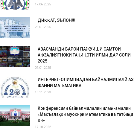
17.06.2025
ДИҚҚАТ, ЭЪЛОН!!!
23.01.2025
ҲАВАСМАНДӢ БАРОИ ПАЖУҲИШИ САМТҲОИ
АФЗАЛИЯТНОКИ ТАҲҚИҚОТИ ИЛМӢ ДАР СОЛИ
2025
07.01.2025
ИНТЕРНЕТ-ОЛИМПИАДАИ БАЙНАЛМИЛАЛӢ АЗ
ФАННИ МАТЕМАТИКА
15.11.2023
Конференсияи байналмилалии илмӣ-амалии
«Масъалаҳои муосири математика ва татбиқи
он»
17.10.2022