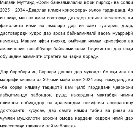
Милали Муттаҳид «Соли байналмилалии ҳифзи пиряхҳо» ва солҳои
2025 – 2034 «Даҳсолаи илмҳои криосфера» эълон гардиданд. Аз
ин лиҳоз, ман аз ҳамаи сохторҳои дахлдор даъват менамоям, ки
фаъолияти илмӣ ва амалиро дар ин самт густариш дода,
дастовардҳои худро дар арсаи байналмилалӣ васеъ муаррифӣ
намоянд. Мавзуи ҳифзи пиряхҳо, омӯзиши илмҳои криосфера ва
амалисозии ташаббусҳои байналмилалии Тоҷикистон дар соҳаи
обу иқлим аҳаммияти стратегӣ ва ҷаҳонӣ дорад».
Дар баробари ин, Сарвари давлат дар мулоқот бо аҳли илм ва
маорифи кишвар аз 30-юми майи соли 2024 зикр намуданд, ки
«ба корҳои илмиву таҳқиқотӣ кам ҷалб гардидани ҷавонони
лаёқатманду забондон, рушд накардани мактабҳои илмии
олимони собиқадор ва ҳавасмандии нокифояи аспирантҳову
докторантҳо, хусусан, дар самти илмҳои табиӣ ва риёзӣ аз
ҷумлаи мушкилоти асосии омода кардани кадрҳои илмӣ дар
муассисаҳои таҳсилоти олӣ мебошад».