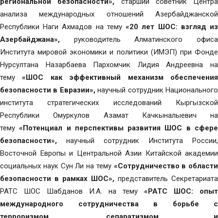
региональной безопасности»,
старший советник Центра
анализа международных отношений Азербайджанской
Республики Наги Ахмадов на тему
«20 лет ШОС: взгляд и
Азербайджана»,
руководитель Алматинского офис
Института мировой экономики и политики (ИМЭП) при Фонде
Нурсултана Назарбаева Пархомчик Лидия Андреевна на
тему
«ШОС как эффективный механизм обеспечени
безопасности в Евразии»,
научный сотрудник Национальног
института стратегических исследований Кыргызской
Республики Омуркулов Азамат Качкыналыевич на
тему
«Потенциал и перспективы развития ШОС в сфер
безопасности»,
научный сотрудник Института России,
Восточной Европы и Центральной Азии Китайской академии
социальных наук Сун Ли на тему
«Сотрудничество в области
безопасности в рамках ШОС»,
представитель Секретариата
РАТС ШОС Шабданов И.А. на тему
«РАТС ШОС: опыт
международного сотрудничества в борьбе с
терроризмом, сепаратизмом и