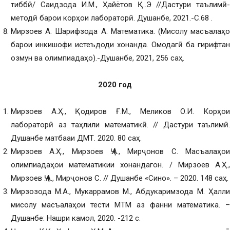
тиббӣ/ Саидзода И.М., Ҳайётов Қ..Э //Дастури таълимӣ-
методӣ барои корҳои лабораторӣ. Душанбе, 2021.-С.68 .
Мирзоев А. Шарифзода А. Математика. (Мисолу масъалаҳо
барои инкишофи истеъдоди хонанда. Омодагӣ ба гирифтан
озмун ва олимпиадаҳо).-Душанбе, 2021, 256 саҳ.
2020 год
Мирзоев А.Ҳ., Қодиров Ғ.М., Меликов О.И. Корҳои
лабораторӣ аз таҳлили математикӣ. // Дастури таълимӣ.
Душанбе матбааи ДМТ. 2020. 80 саҳ.
Мирзоев А.Ҳ., Мирзоев Ҷ.А., Мирҷонов С. Масъалаҳои
олимпиадаҳои математикии хонандагон. / Мирзоев А.Ҳ.,
Мирзоев Ҷ.А., Мирҷонов С. // Душанбе «Сино». – 2020. 148 саҳ.
Мирзозода М.А., Мукаррамов М., Абдукаримзода М. Ҳалли
мисолу масъалаҳои тести МТМ аз фанни математика. –
Душанбе: Нашри камол, 2020. -212 с.