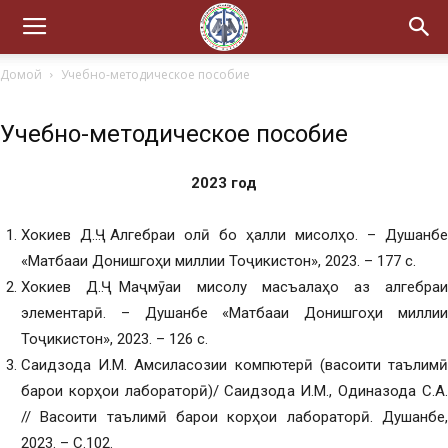
Домой
Учебно-методическое пособие
Учебно-методическое пособие
2023 год
Хокиев Д.Ҷ.. Алгебраи олӣ бо ҳалли мисолҳо. – Душанбе
«Матбааи Донишгоҳи миллии Тоҷикистон», 2023. – 177 с.
Хокиев Д.Ҷ. Маҷмӯаи мисолу масъалаҳо аз алгебраи
элементарӣ. – Душанбе «Матбааи Донишгоҳи миллии
Тоҷикистон», 2023. – 126 с.
Саидзода И.М. Амсиласозии компютерӣ (васоити таълимӣ
барои корҳои лабораторӣ)/ Саидзода И.М., Одиназода С.А.
// Васоити таълимӣ барои корҳои лабораторӣ. Душанбе,
2023. – С.102.