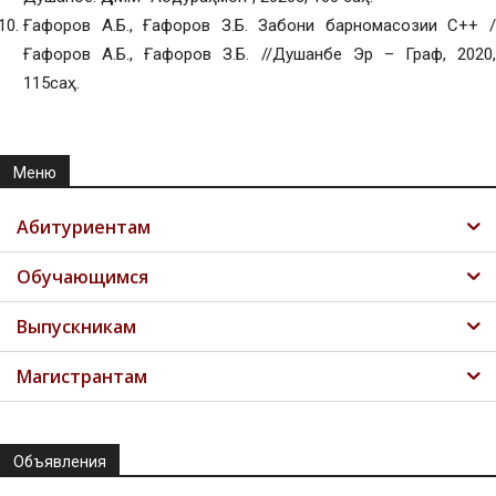
Ғафоров А.Б., Ғафоров З.Б. Забони барномасозии С++ /
Ғафоров А.Б., Ғафоров З.Б. //Душанбе Эр – Граф, 2020,
115саҳ.
Меню
Абитуриентам
Обучающимся
Выпускникам
Магистрантам
Объявления