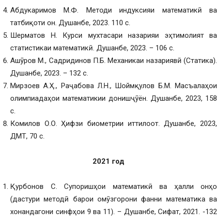
Абдукаримов М.Ф. Методи индуксияи математикӣ ва
татбиқоти он. Душанбе, 2023. 110 с.
Шерматов Н. Курси мухтасари назарияи эҳтимолият ва
статистикаи математикӣ. Душанбе, 2023. – 106 с.
Ашӯров М., Садридинов П.Б. Механикаи назариявӣ (Статика).
Душанбе, 2023. – 132 с.
Мирзоев А.Ҳ., Раҷабова Л.Н., Шоймқулов Б.М. Масъалаҳои
олимпиадаҳои математикии донишҷӯён. Душанбе, 2023, 158
с.
Комилов О.О. Ҳифзи биометрии иттилоот. Душанбе, 2023,
ДМТ, 70 с.
2021 год
Қурбонов С. Супоришҳои математикӣ ва ҳалли онҳо
(дастури методӣ барои омӯзгорони фанни математика ва
хонандагони синфҳои 9 ва 11). – Душанбе, Сифат, 2021. -132