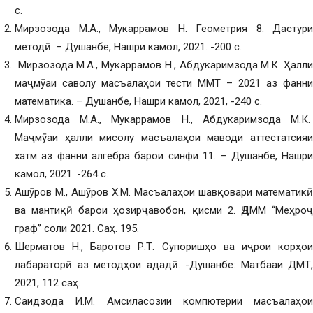
с.
Мирзозода М.А., Мукаррамов Н. Геометрия 8. Дастури
методӣ. – Душанбе, Нашри камол, 2021. -200 с.
Мирзозода М.А., Мукаррамов Н., Абдукаримзода М.К. Ҳалли
маҷмӯаи саволу масъалаҳои тести ММТ – 2021 аз фанни
математика. – Душанбе, Нашри камол, 2021, -240 с.
Мирзозода М.А., Мукаррамов Н., Абдукаримзода М.К.
Маҷмӯаи ҳалли мисолу масъалаҳои маводи аттестатсияи
хатм аз фанни алгебра барои синфи 11. – Душанбе, Нашри
камол, 2021. -264 с.
Ашӯров М., Ашӯров Х.М. Масъалаҳои шавқовари математикӣ
ва мантиқӣ барои ҳозирҷавобон, қисми 2. ҶДММ “Меҳроҷ
граф” соли 2021. Саҳ. 195.
Шерматов Н., Баротов Р.Т. Супоришҳо ва иҷрои корҳои
лабараторӣ аз методҳои ададӣ. -Душанбе: Матбааи ДМТ,
2021, 112 саҳ.
Саидзода И.М. Амсиласозии компютерии масъалаҳои