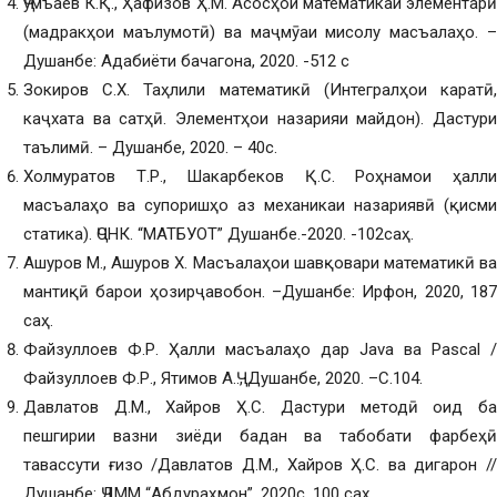
Ҷумъаев К.Қ., Ҳафизов Ҳ.М. Асосҳои математикаи элементарӣ
(мадракҳои маълумотӣ) ва маҷмӯаи мисолу масъалаҳо. –
Душанбе: Адабиёти бачагона, 2020. -512 с
Зокиров С.Х. Таҳлили математикӣ (Интегралҳои каратӣ,
каҷхата ва сатҳӣ. Элементҳои назарияи майдон). Дастури
таълимӣ. – Душанбе, 2020. – 40с.
Холмуратов Т.Р., Шакарбеков Қ.С. Роҳнамои ҳалли
масъалаҳо ва супоришҳо аз механикаи назариявӣ (қисми
статика). ҶСНК. “МАТБУОТ” Душанбе.-2020. -102саҳ.
Ашуров М., Ашуров Х. Масъалаҳои шавқовари математикӣ ва
мантиқӣ барои ҳозирҷавобон. –Душанбе: Ирфон, 2020, 187
саҳ.
Файзуллоев Ф.Р. Ҳалли масъалаҳо дар Java ва Pascal /
Файзуллоев Ф.Р., Ятимов А.Ҷ., Душанбе, 2020. –С.104.
Давлатов Д.М., Хайров Ҳ.С. Дастури методӣ оид ба
пешгирии вазни зиёди бадан ва табобати фарбеҳӣ
тавассути ғизо /Давлатов Д.М., Хайров Ҳ.С. ва дигарон //
Душанбе: ҶДММ “Абдураҳмон”, 2020с, 100 саҳ.