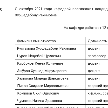
С октября 2021 года кафедрой возглавляет кандид
МО
Хуршедабону Рахимовна.
На кафедре работают 12 
Фамилия имя отчество
Должность
Рустамова Хуршедабону Раҳимовна
доцент
Нуров Исҳоқбой Ҷумаевич
профессор
Қурбонов Кенҷа Юлчиевич
доцент
Ашӯров Хуршед Мирумарович
доцент
Халилова Моҳчеҳра Шавкатовна
доцент
Пиров Саидали Мирзоалиевич
срарший пр
Комилов Оқил Одилович
к.ф.м.-н., 
Ҷумаева Нигина Эражовна
срарший пр