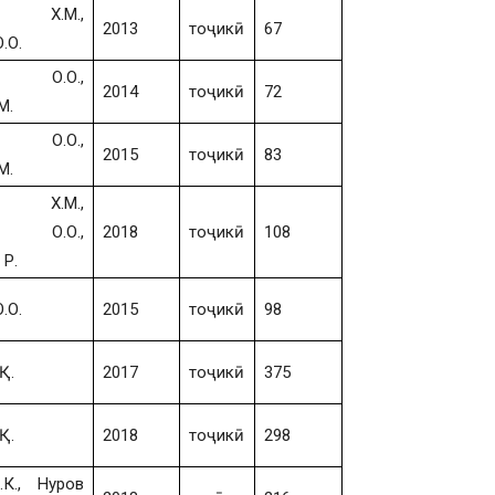
в Х.М.,
2013
тоҷикӣ
67
.О.
в О.О.,
2014
тоҷикӣ
72
М.
в О.О.,
2015
тоҷикӣ
83
М.
в Х.М.,
в О.О.,
2018
тоҷикӣ
108
Р.
.О.
2015
тоҷикӣ
98
Қ.
2017
тоҷикӣ
375
Қ.
2018
тоҷикӣ
298
.К., Нуров