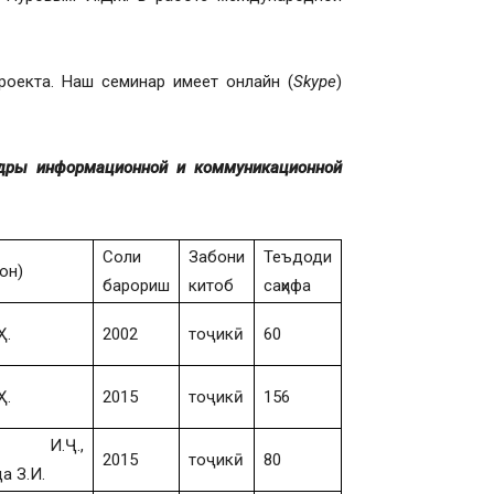
роекта. Наш семинар имеет онлайн (
Skype
)
едры информационной и коммуникационной
Соли
Забони
Теъдоди
он)
барориш
китоб
саҳифа
Ҳ.
2002
тоҷикӣ
60
Ҳ.
2015
тоҷикӣ
156
 И.Ҷ.,
2015
тоҷикӣ
80
а З.И.