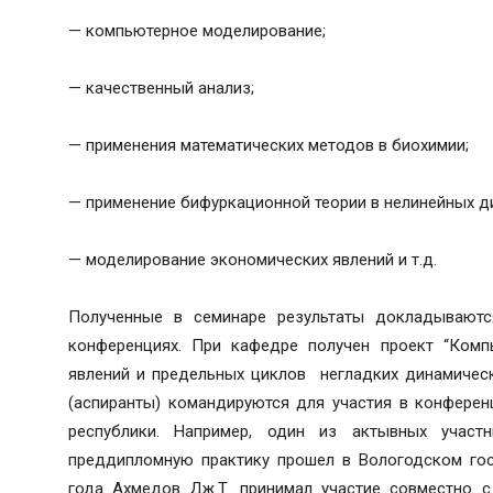
— компьютерное моделирование;
— качественный анализ;
— применения математических методов в биохимии;
— применение бифуркационной теории в нелинейных 
— моделирование экономических явлений и т.д.
Полученные в семинаре результаты докладываются
конференциях. При кафедре получен проект “Комп
явлений и предельных циклов негладких динамическ
(аспиранты) командируются для участия в конферен
республики. Например, один из актывных участ
преддипломную практику прошел в Вологодском госу
года Ахмедов Дж.Т. принимал участие совместно 