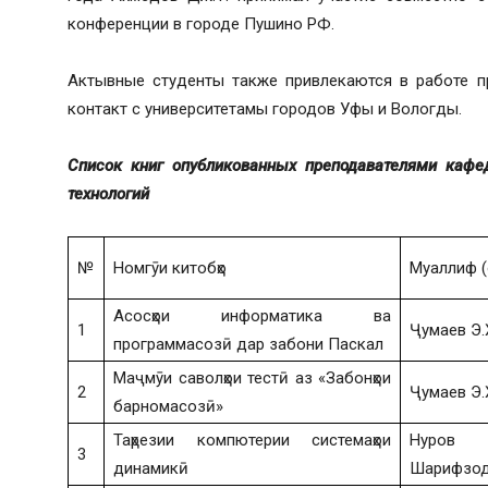
конференции в городе Пушино РФ.
Актывные студенты также привлекаются в работе п
контакт с университетамы городов Уфы и Вологды.
Список книг опубликованных преподавателями каф
технологий
№
Номгӯи китобҳо
Муаллиф (
Асосҳои информатика ва
1
Ҷумаев Э.
программасозӣ дар забони Паскал
Маҷмӯи саволҳои тестӣ аз «Забонҳои
2
Ҷумаев Э.
барномасозӣ»
Таҳрезии компютерии системаҳои
Нуров
3
динамикӣ
Шарифзод