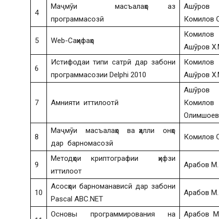
Маҷмӯи масъалаҳо аз
Ашӯро
4
программасозӣ
Комилов О
Комило
5
Web-Саҳифаҳо
Ашӯров Х.
Истифодаи типи сатрӣ дар забони
Комило
6
программасозии Delphi 2010
Ашӯров Х.
Ашӯро
7
Амнияти иттилоотӣ
Комило
Олимшоев 
Маҷмӯи масъалаҳо ва ҳалли онҳо
8
Комилов О
дар барномасозӣ
Методҳои криптографии ҳифзи
9
Арабов М.
иттилоот
Асосҳои барноманависӣ дар забони
10
Арабов М.
Pascal ABC.NET
Основы программирования на
Арабов М