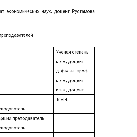
ат экономических наук, доцент Рустамова
преподавателей
Ученая степень
к.э.н., доцент
д. ф.м.-н., проф
к.э.н., доцент
к.э.н., доцент
к.м.н.
еподаватель
срарший преподаватель
еподаватель