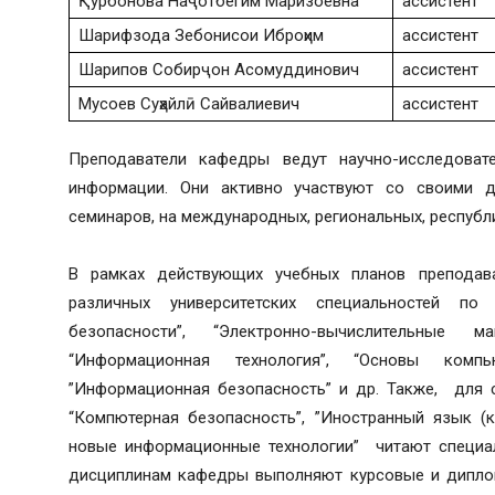
Қурбонова Наҷотбегим Маризоевна
ассистент
Шарифзода Зебонисои Иброҳим
ассистент
Шарипов Собирҷон Асомуддинович
ассистент
Мусоев Суҳайлӣ Сайвалиевич
ассистент
Преподаватели кафедры ведут научно-исследова
информации. Они активно участвуют со своими д
семинаров, на международных, региональных, республ
В рамках действующих учебных планов преподав
различных университетских специальностей по
безопасности”, “Электронно-вычислительные 
“Информационная технология”, “Основы компь
”Информационная безопасность” и др. Также, для 
“Компютерная безопасность”, ”Иностранный язык (к
новые информационные технологии” читают специал
дисциплинам кафедры выполняют курсовые и диплом