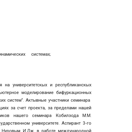
динамических системах;
 на университетскых и республиканскых
ьютерное моделирование бифуркационных
их систем”. Актывные участники семинара
циях за счет проекта, за пределами нашей
ников нашего семинара Кобилзода М.М.
дарственном университете. Аспирант 3-го
с Нуровым И.Дж. в работе международной