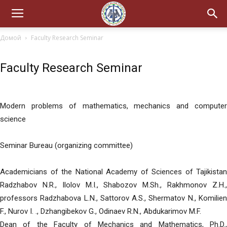
Домой
Faculty Research Seminar
Faculty Research Seminar
Modern problems of mathematics, mechanics and computer
science
Seminar Bureau (organizing committee)
Academicians of the National Academy of Sciences of Tajikistan
Radzhabov N.R., Ilolov M.I., Shabozov M.Sh., Rakhmonov Z.H.,
professors Radzhabova L.N., Sattorov A.S., Shermatov N., Komilien
F., Nurov I. ., Dzhangibekov G., Odinaev R.N., Abdukarimov M.F.
Dean of the Faculty of Mechanics and Mathematics, Ph.D.,